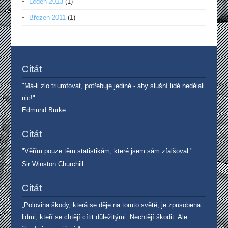
Leden 2013
(1)
Březen 2011
(1)
Citát
"Má-li zlo triumfovat, potřebuje jediné - aby slušní lidé nedělali
nic!"
Edmund Burke
Citát
"Věřím pouze těm statistikám, které jsem sám zfalšoval."
Sir Winston Churchill
Citát
„Polovina škody, která se děje na tomto světě, je způsobena
lidmi, kteří se chtějí cítit důležitými. Nechtějí škodit. Ale