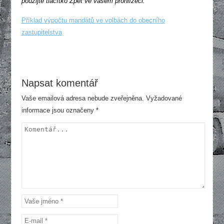
použijte tlačítko Zpět ve vašem prohlížeči.
Příklad výpočtu mandátů ve volbách do obecního
zastupitelstva
Napsat komentář
Vaše emailová adresa nebude zveřejněna.
Vyžadované
informace jsou označeny
*