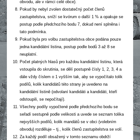
obvodu, ale v rámci celé obce).
Pokud by nebyl zvolen dostatečný počet členů
zastupitelstva, sníží se kvórum o další 1 % a opakuje se
postup podle předchozího bodu 7, dokud není splněna i
tato podmínka.
Pokud byla pro volbu zastupitelstva obce podána pouze
jedna kandidátní listina, postup podle bodů 3 až 8 se
neuplatní.
Počet platných hlasů pro každou kandidátní listinu, která
vstoupila do skrutinia, se dělí postupně čísly 1, 2, 3, 4 a
dále vždy číslem o 1 vyšším tak, aby se vypočítalo tolik
podílů, kolik kandidátů této strany je uvedeno na
kandidátní listině (odvolaní kandidáti a kandidáti, kteří
odstoupili, se nepočítají).
Všechny podíly vypočtené podle předchozího bodu se
seřadí sestupně podle velikosti a uvede se seznam tolika
nejvyšších podílů, kolik mandátů se v obci (volebním
obvodu) rozděluje – tj., kolik členů zastupitelstva se volí.
Za každý podíl obsažený v tomto seznamu obdrží