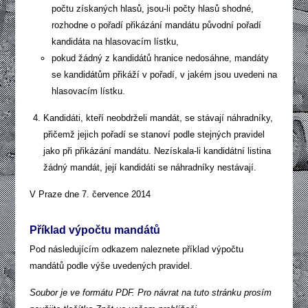
počtu získaných hlasů, jsou-li počty hlasů shodné,
rozhodne o pořadí přikázání mandátu původní pořadí
kandidáta na hlasovacím lístku,
pokud žádný z kandidátů hranice nedosáhne, mandáty
se kandidátům přikáží v pořadí, v jakém jsou uvedeni na
hlasovacím lístku.
Kandidáti, kteří neobdrželi mandát, se stávají náhradníky,
přičemž jejich pořadí se stanoví podle stejných pravidel
jako při přikázání mandátu. Nezískala-li kandidátní listina
žádný mandát, její kandidáti se náhradníky nestávají.
V Praze dne 7. července 2014
Příklad výpočtu mandátů
Pod následujícím odkazem naleznete příklad výpočtu
mandátů podle výše uvedených pravidel.
Soubor je ve formátu PDF. Pro návrat na tuto stránku prosím