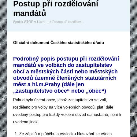
Postup při rozdělování
mandátů
Spolek STOP v Lázní…
> Postup při rozdělov…
Oficiální dokument Českého statistického úřadu
Podrobný popis postupu při rozdělování
mandátů ve volbách
do zastupitelstev
obcí a městských částí nebo městských
obvodů
územně členěných statutárních
měst a hl.m.Prahy
(dále jen
„zastupitelstvo obce“ nebo „obec“)
Pokud bylo území obce, jehož zastupitelstvo se volí,
rozděleno pro volby na více volebních obvodů, platí dále
uvedený postup pro každý volební obvod samostatně, není-li
uvedeno jinak.
Ze zápisů o průběhu a výsledku hlasování ze všech