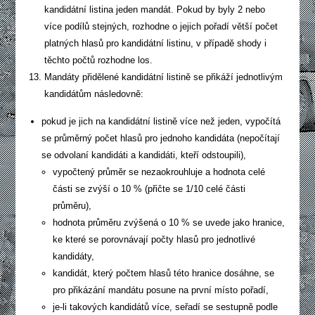
kandidátní listina jeden mandát. Pokud by byly 2 nebo
více podílů stejných, rozhodne o jejich pořadí větší počet
platných hlasů pro kandidátní listinu, v případě shody i
těchto počtů rozhodne los.
Mandáty přidělené kandidátní listině se přikáží jednotlivým
kandidátům následovně:
pokud je jich na kandidátní listině více než jeden, vypočítá
se průměrný počet hlasů pro jednoho kandidáta (nepočítají
se odvolaní kandidáti a kandidáti, kteří odstoupili),
vypočtený průměr se nezaokrouhluje a hodnota celé
části se zvýší o 10 % (přičte se 1/10 celé části
průměru),
hodnota průměru zvýšená o 10 % se uvede jako hranice,
ke které se porovnávají počty hlasů pro jednotlivé
kandidáty,
kandidát, který počtem hlasů této hranice dosáhne, se
pro přikázání mandátu posune na první místo pořadí,
je-li takových kandidátů více, seřadí se sestupně podle