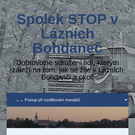
Spolek STOP v
Lázních
Bohdaneč
Dobrovolné sdružení lidí, kterým
záleží na tom, jak se žije v Lázních
Bohdanči a okolí