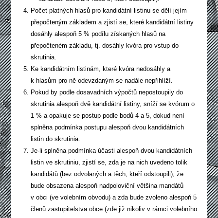
Počet platných hlasů pro kandidátní listinu se dělí jejím
přepočteným základem a zjistí se, které kandidátní listiny
dosáhly alespoň 5 % podílu získaných hlasů na
přepočteném základu, tj. dosáhly kvóra pro vstup do
skrutinia.
Ke kandidátním listinám, které kvóra nedosáhly a
k hlasům pro ně odevzdaným se nadále nepřihlíží.
Pokud by podle dosavadních výpočtů nepostoupily do
skrutinia alespoň dvě kandidátní listiny, sníží se kvórum o
1 % a opakuje se postup podle bodů 4 a 5, dokud není
splněna podmínka postupu alespoň dvou kandidátních
listin do skrutinia.
Je-li splněna podmínka účasti alespoň dvou kandidátních
listin ve skrutiniu, zjistí se, zda je na nich uvedeno tolik
kandidátů (bez odvolaných a těch, kteří odstoupili), že
bude obsazena alespoň nadpoloviční většina mandátů
v obci (ve volebním obvodu) a zda bude zvoleno alespoň 5
členů zastupitelstva obce (zde již nikoliv v rámci volebního