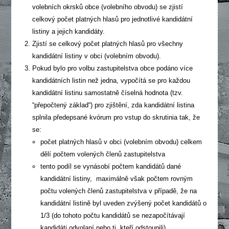
volebních okrsků obce (volebního obvodu) se zjistí
celkový počet platných hlasů pro jednotlivé kandidátní
listiny a jejich kandidáty.
Zjistí se celkový počet platných hlasů pro všechny
kandidátní listiny v obci (volebním obvodu).
Pokud bylo pro volbu zastupitelstva obce podáno více
kandidátních listin než jedna, vypočítá se pro každou
kandidátní listinu samostatně číselná hodnota (tzv.
“přepočtený základ“) pro zjištění, zda kandidátní listina
splnila předepsané kvórum pro vstup do skrutinia tak, že
se:
počet platných hlasů v obci (volebním obvodu) celkem
dělí počtem volených členů zastupitelstva
tento podíl se vynásobí počtem kandidátů dané
kandidátní listiny, maximálně však počtem rovným
počtu volených členů zastupitelstva v případě, že na
kandidátní listině byl uveden zvýšený počet kandidátů o
1/3 (do tohoto počtu kandidátů se nezapočítávají
kandidáti odvolaní nebo ti, kteří odstoupili).