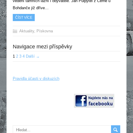
vedení tamních lázní i obyvatelé. Jan Půlpytel z Černé u
Bohdanče již dříve…
ČÍST VÍCE
Aktuality
,
Pískovna
Navigace mezi příspěvky
1
2
3
4
Další →
Pravidla účasti v diskuzích