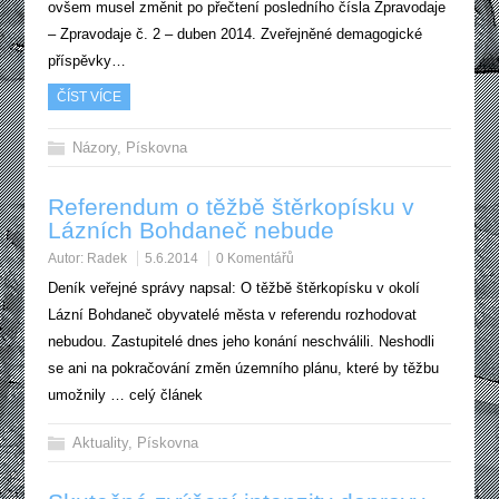
ovšem musel změnit po přečtení posledního čísla Zpravodaje
– Zpravodaje č. 2 – duben 2014. Zveřejněné demagogické
příspěvky…
ČÍST VÍCE
Názory
,
Pískovna
Referendum o těžbě štěrkopísku v
Lázních Bohdaneč nebude
Autor:
Radek
5.6.2014
0 Komentářů
Deník veřejné správy napsal: O těžbě štěrkopísku v okolí
Lázní Bohdaneč obyvatelé města v referendu rozhodovat
nebudou. Zastupitelé dnes jeho konání neschválili. Neshodli
se ani na pokračování změn územního plánu, které by těžbu
umožnily … celý článek
Aktuality
,
Pískovna