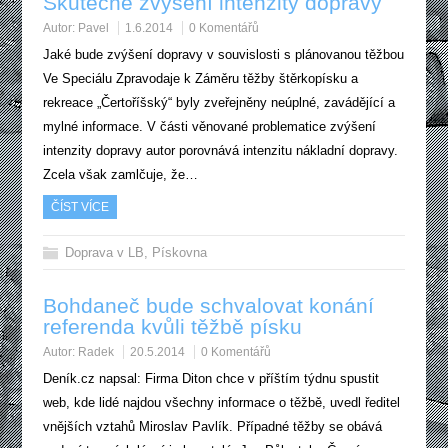
Skutečné zvýšení intenzity dopravy
Autor:
Pavel
1.6.2014
0 Komentářů
Jaké bude zvýšení dopravy v souvislosti s plánovanou těžbou
Ve Speciálu Zpravodaje k Záměru těžby štěrkopísku a
rekreace „Čertoříšský“ byly zveřejněny neúplné, zavádějící a
mylné informace. V části věnované problematice zvýšení
intenzity dopravy autor porovnává intenzitu nákladní dopravy.
Zcela však zamlčuje, že…
ČÍST VÍCE
Doprava v LB
,
Pískovna
Bohdaneč bude schvalovat konání
referenda kvůli těžbě písku
Autor:
Radek
20.5.2014
0 Komentářů
Deník.cz napsal: Firma Diton chce v příštím týdnu spustit
web, kde lidé najdou všechny informace o těžbě, uvedl ředitel
vnějších vztahů Miroslav Pavlík. Případné těžby se obává