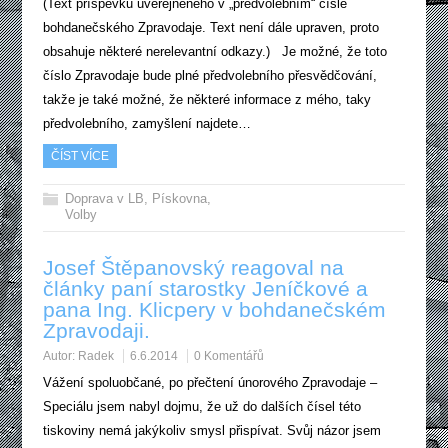
(Text příspěvku uveřejněného v „předvolebním“ čísle
bohdanečského Zpravodaje. Text není dále upraven, proto
obsahuje některé nerelevantní odkazy.) Je možné, že toto
číslo Zpravodaje bude plné předvolebního přesvědčování,
takže je také možné, že některé informace z mého, taky
předvolebního, zamyšlení najdete…
ČÍST VÍCE
Doprava v LB
,
Pískovna
,
Volby
Josef Štěpanovský reagoval na
články paní starostky Jeníčkové a
pana Ing. Klicpery v bohdanečském
Zpravodaji.
Autor:
Radek
6.6.2014
0 Komentářů
Vážení spoluobčané, po přečtení únorového Zpravodaje –
Speciálu jsem nabyl dojmu, že už do dalších čísel této
tiskoviny nemá jakýkoliv smysl přispívat. Svůj názor jsem