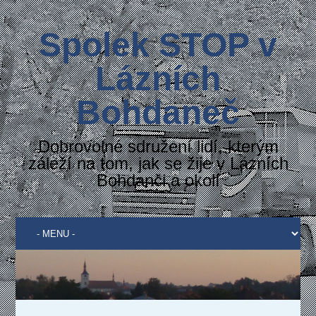
Spolek STOP v
Lázních
Bohdaneč
Dobrovolné sdružení lidí, kterým
záleží na tom, jak se žije v Lázních
Bohdanči a okolí