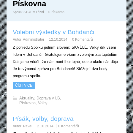
Pískovna
Spolek STOP v Lázní…
> Pískovna
Volební výsledky v Bohdanči
Autor:
Administrátor
12.10.2014
0 Komentářů
Z pohledu Spolku jedním slovem: SKVĚLÉ. Velký dík všem
lidem v Bohdanči. Gratulujeme všem zvoleným zastupitelům !
Dali jsme vědět, že nám není lhostejné, co se okolo nás děje.
Je to výborná zpráva pro Bohdaneč! Stěžejní dva body
programu spolku…
ČÍST VÍCE
Aktuality
,
Doprava v LB
,
Pískovna
,
Volby
Písák, volby, doprava
Autor:
Pavel
2.10.2014
0 Komentářů