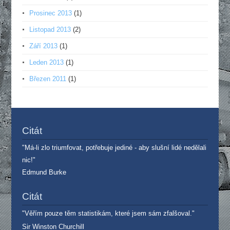
Prosinec 2013
(1)
Listopad 2013
(2)
Září 2013
(1)
Leden 2013
(1)
Březen 2011
(1)
Citát
"Má-li zlo triumfovat, potřebuje jediné - aby slušní lidé nedělali
nic!"
Edmund Burke
Citát
"Věřím pouze těm statistikám, které jsem sám zfalšoval."
Sir Winston Churchill